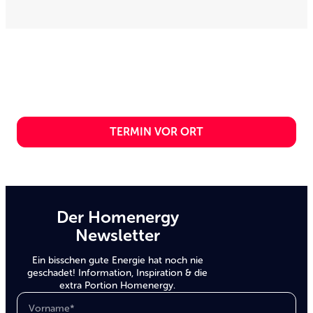
Jetzt lokalen Termin
vereinbaren
Sie möchten uns direkt vor Ort kennenlernen?
Wunderbar, wir freuen uns schon auf Sie!
TERMIN VOR ORT
Der Homenergy
Newsletter
Ein bisschen gute Energie hat noch nie
geschadet! Information, Inspiration & die
extra Portion Homenergy.