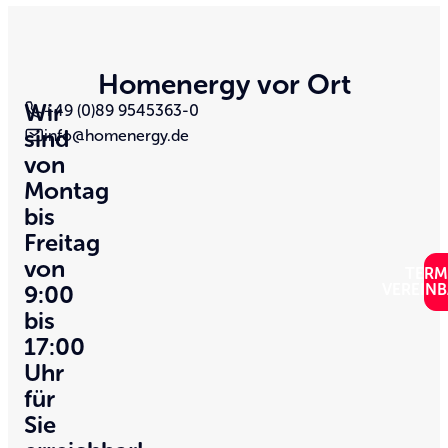
Homenergy vor Ort
Wir
+49 (0)89 9545363-0
sind
info@homenergy.de
von
Montag
bis
Freitag
von
TERM
9:00
VEREIN
bis
17:00
Uhr
für
Sie