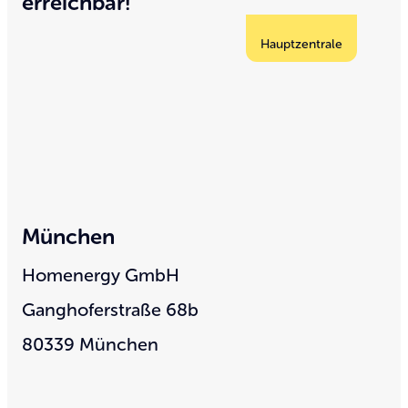
erreichbar!
Hauptzentrale
München
E
Homenergy GmbH
H
Ganghoferstraße 68b
He
80339 München
45